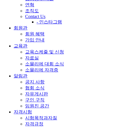
연혁
조직도
Contact Us
- 인스타그램
회원관
회원 혜택
가입 안내
교육관
교육스케줄 및 신청
자료실
소믈리에 대회 소식
소믈리에 자격증
알림관
공지 사항
협회 소식
자유게시판
구인 구직
임원진 공간
자격시험
시험목적과자질
자격규정