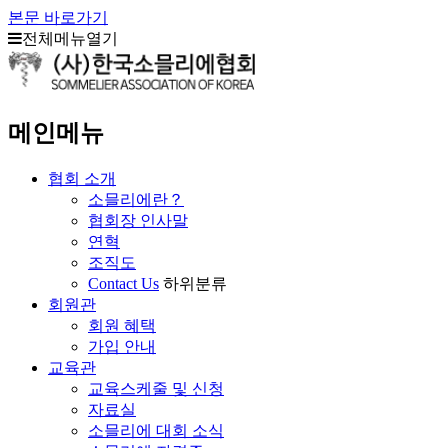
본문 바로가기
전체메뉴열기
메인메뉴
협회 소개
소믈리에란？
협회장 인사말
연혁
조직도
Contact Us
하위분류
회원관
회원 혜택
가입 안내
교육관
교육스케줄 및 신청
자료실
소믈리에 대회 소식