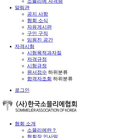
소믈리에 자격증
알림관
공지 사항
협회 소식
자유게시판
구인 구직
임원진 공간
자격시험
시험목적과자질
자격규정
시험규정
원서접수
하위분류
합격자조회
하위분류
로그인
협회 소개
소믈리에란？
협회장 인사말