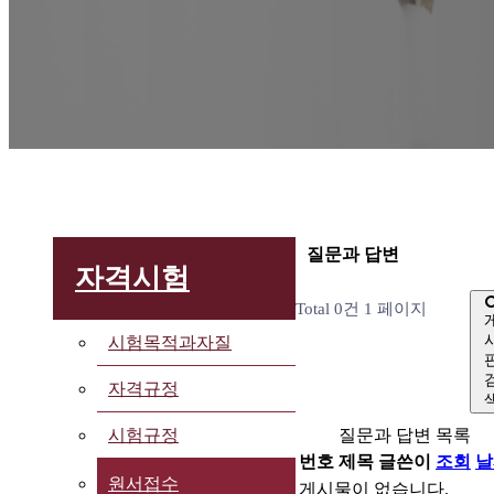
질문과 답변
자격시험
Total 0건
1 페이지
시험목적과자질
자격규정
질문과 답변 목록
시험규정
번호
제목
글쓴이
조회
날
원서접수
게시물이 없습니다.