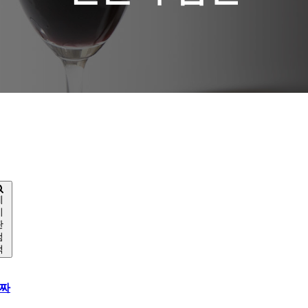
게
시
판
검
색
짜