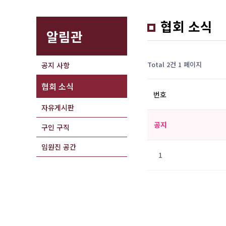
협회 소식
알림관
Total 2건
1 페이지
공지 사항
협회 소식
번호
자유게시판
공지
구인 구직
임원진 공간
1