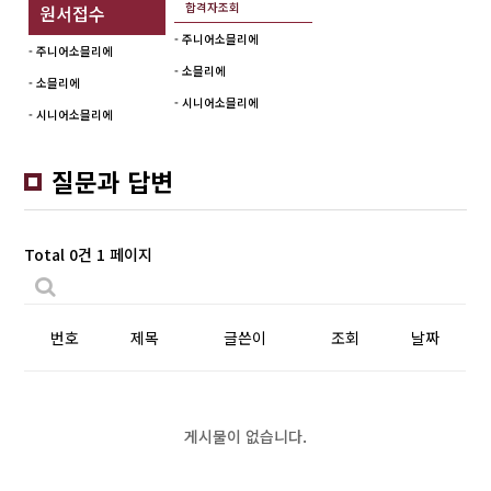
합격자조회
원서접수
- 주니어소믈리에
- 주니어소믈리에
- 소믈리에
- 소믈리에
- 시니어소믈리에
- 시니어소믈리에
질문과 답변
Total 0건
1 페이지
번호
제목
글쓴이
조회
날짜
게시물이 없습니다.